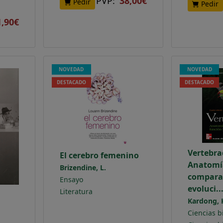
PVP:
38,00€
Pedir
Pedir
1,90€
NOVEDAD
NOVEDAD
DESTACADO
DESTACADO
Vertebra
El cerebro femenino
Anatomí
Brizendine, L.
comparad
Ensayo
evoluci..
Literatura
Kardong, K
Ciencias b