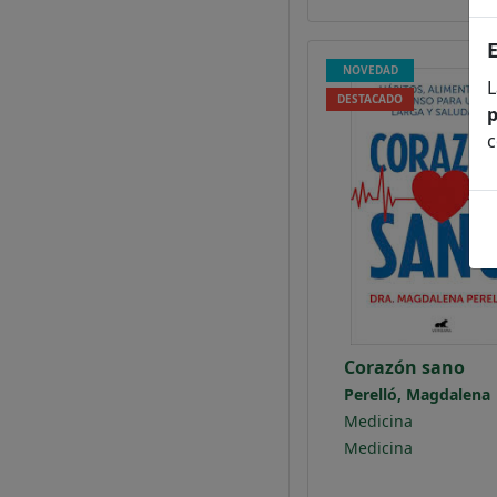
NOVEDAD
L
DESTACADO
p
c
Corazón sano
Perelló, Magdalena
Medicina
Medicina