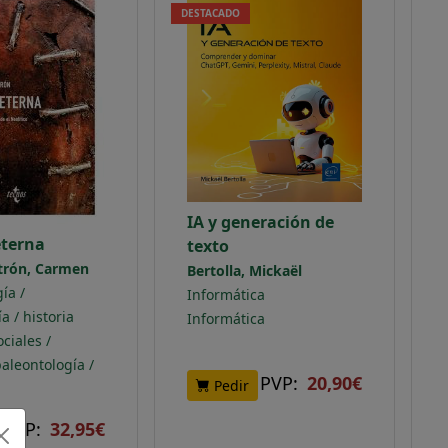
DESTACADO
IA y generación de
eterna
texto
itrón, Carmen
Bertolla, Mickaël
ía /
Informática
a / historia
Informática
ciales /
paleontología /
PVP:
20,90€
Pedir
PVP:
32,95€