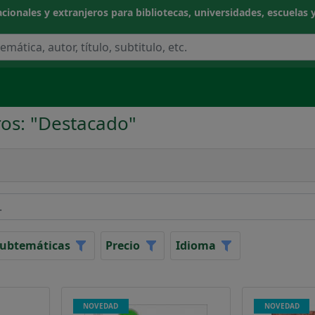
cionales y extranjeros para bibliotecas, universidades, escuelas y
ros: "Destacado"
NOCIMIENTO
CIAS APLICADAS / TECNOLOGÍA
ubtemáticas
Precio
Idioma
CAS
NOVEDAD
NOVEDAD