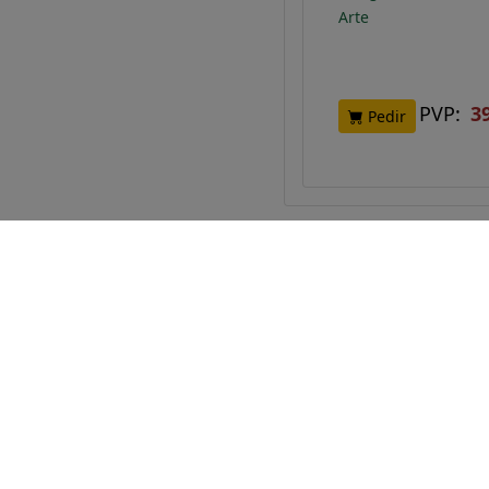
Arte
PVP:
3
Pedir
Los Andes Libros
Enlaces
Libros nacionales y extranjeros
Conta
para bibliotecas, escuelas,
Quien
universidades, librerías, etc.
Somos especialistas en libros
científicos y libros técnicos.