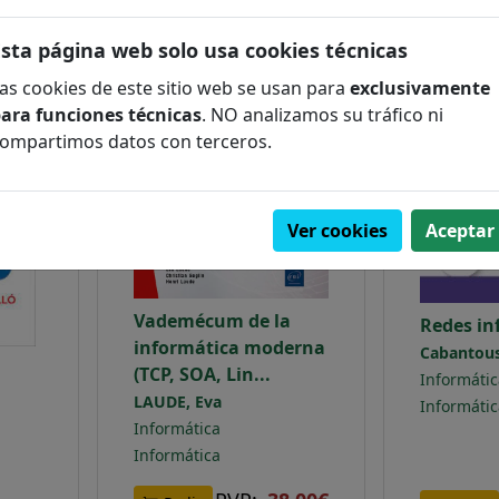
Esta página web solo usa cookies técnicas
NOVEDAD
NOVEDAD
as cookies de este sitio web se usan para
exclusivamente
DESTACADO
DESTACADO
ara funciones técnicas
. NO analizamos su tráfico ni
ompartimos datos con terceros.
Ver cookies
Aceptar
Vademécum de la
Redes in
informática moderna
Cabantous
(TCP, SOA, Lin...
Informátic
LAUDE, Eva
Informátic
Informática
Informática