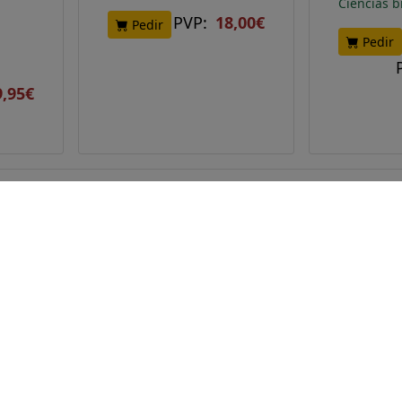
Ciencias b
PVP:
18,00€
Pedir
Pedir
9,95€
 de interés
Información legal
ctar con nosotros
Información legal (LOPDGD
es somos
RGPD)
Condiciones de Uso
Envíos, Devoluciones y
Reembolsos