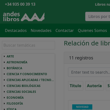
+34 935 00 39 13
Libros na
Destacados
Novedades
Contactar
Quienes Somos
Relación de lib
ARTE
ARTE ARTE
11 registros
ASTRONOMÍA
ASTRONOMIA ASTRONOMÍA
BOTÁNICA
BOTANICA BOTÁNICA
CIENCIA Y CONOCIMIENTO
CIENCIA Y CONOCIMIENTO CIENCIA Y CO
CIENCIAS APLICADAS / TECNOLOGÍA
CIENCIAS APLICADAS / TECNOLOGIA CIEN
Título
Autoría
S
CIENCIAS BIOLÓGICAS
CIENCIAS BIOLOGICAS CIENCIAS BIOLÓGI
CIENCIAS SOCIALES
CIENCIAS SOCIALES CIENCIAS SOCIALES
ECONOMÍA
ECONOMIA ECONOMÍA
FILOSOFÍA
FILOSOFIA FILOSOFÍA
NOVEDAD
FÍSICA
FISICA FÍSICA