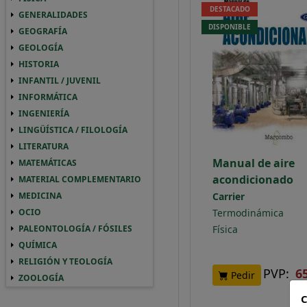
DESTACADO
GENERALIDADES
GENERALIDADES GENERALIDADES
DISPONIBLE
GEOGRAFÍA
GEOGRAFIA GEOGRAFÍA
GEOLOGÍA
GEOLOGIA GEOLOGÍA
HISTORIA
HISTORIA HISTORIA
INFANTIL / JUVENIL
INFANTIL / JUVENIL INFANTIL / JUVENIL
INFORMÁTICA
INFORMATICA INFORMÁTICA
INGENIERÍA
INGENIERIA INGENIERÍA
LINGÜÍSTICA / FILOLOGÍA
LINGUISTICA / FILOLOGIA LINGÜÍSTICA / 
LITERATURA
LITERATURA LITERATURA
Manual de aire
MATEMÁTICAS
MATEMATICAS MATEMÁTICAS
acondicionado
MATERIAL COMPLEMENTARIO
MATERIAL COMPLEMENTARIO MATERIAL 
Carrier
MEDICINA
MEDICINA MEDICINA
Termodinámica
OCIO
OCIO OCIO
Física
PALEONTOLOGÍA / FÓSILES
PALEONTOLOGIA / FOSILES PALEONTOLOGÍ
QUÍMICA
QUIMICA QUÍMICA
RELIGIÓN Y TEOLOGÍA
RELIGION Y TEOLOGIA RELIGIÓN Y TEOLO
PVP:
6
Pedir
ZOOLOGÍA
ZOOLOGIA ZOOLOGÍA
C