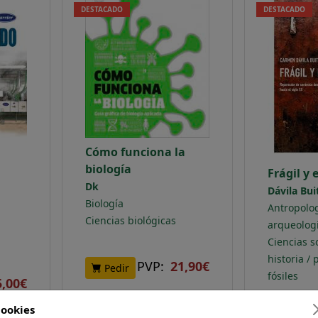
DESTACADO
DESTACADO
FILOLOGÍA
Cómo funciona la
biología
Frágil y 
Dk
COMPLEMENTARIO
Dávila Bu
Biología
Antropolog
Ciencias biológicas
arqueologí
A / FÓSILES
Ciencias so
historia / 
PVP:
21,90€
Pedir
GÍA
fósiles
5,00€
Pedir
ookies