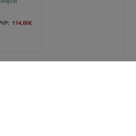
iológicas
PVP:
114,00€
Contacto
 &
C/ Andalusia, 3 Local 5
08014 Barcelona
+34 935 00 39 13
libros@andeslibros.com