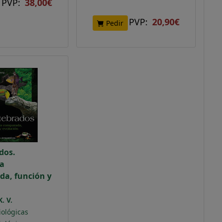
PVP:
38,00€
PVP:
20,90€
Pedir
dos.
a
a, función y
.
. V.
iológicas