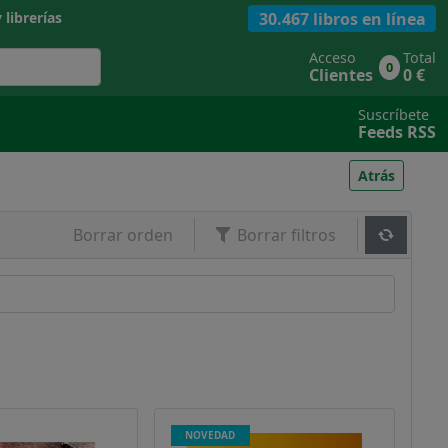
30.467 libros en línea
 librerías
Acceso
Total
0
Clientes
0 €
Suscríbete
Feeds RSS
Atrás
Borrar orden
Borrar filtros
NOVEDAD